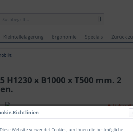
Kleinteilelagerung
Ergonomie
Specials
Zurück zu
Mobil®
35 H1230 x B1000 x T500 mm. 2
ten.
Lieferzeit
ookie-Richtlinien
Vergleich
Artikel-Nr.:
Diese Website verwendet Cookies, um Ihnen die bestmögliche
GTIN-/EAN-N