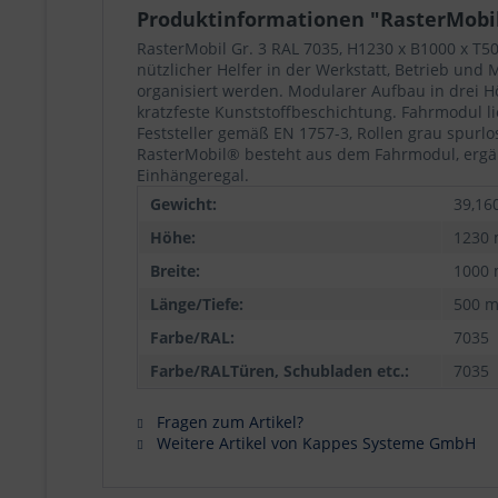
Produktinformationen "RasterMobil 
RasterMobil Gr. 3 RAL 7035, H1230 x B1000 x T50
nützlicher Helfer in der Werkstatt, Betrieb un
organisiert werden. Modularer Aufbau in drei H
kratzfeste Kunststoffbeschichtung. Fahrmodul li
Feststeller gemäß EN 1757-3, Rollen grau spurlo
RasterMobil® besteht aus dem Fahrmodul, ergän
Einhängeregal.
Gewicht:
39,16
Höhe:
1230
Breite:
1000
Länge/Tiefe:
500 
Farbe/RAL:
7035
Farbe/RALTüren, Schubladen etc.:
7035
Fragen zum Artikel?
Weitere Artikel von Kappes Systeme GmbH