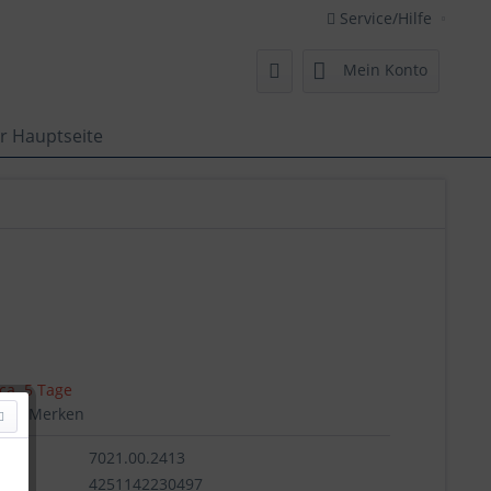
Service/Hilfe
Mein Konto
r Hauptseite
 ca. 5 Tage
en
Merken
7021.00.2413
r.:
4251142230497