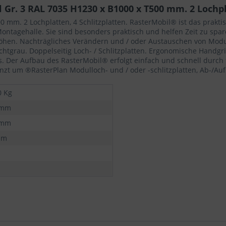
Gr. 3 RAL 7035 H1230 x B1000 x T500 mm. 2 Lochpla
0 mm. 2 Lochplatten, 4 Schlitzplatten. RasterMobil® ist das prakti
d Montagehalle. Sie sind besonders praktisch und helfen Zeit zu s
öhen. Nachträgliches Verändern und / oder Austauschen von Modul
chtgrau. Doppelseitig Loch- / Schlitzplatten. Ergonomische Handgri
s. Der Aufbau des RasterMobil® erfolgt einfach und schnell durch 
zt um ®RasterPlan Modulloch- und / oder -schlitzplatten, Ab-/A
0 Kg
 mm
 mm
mm