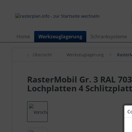
Home
Werkzeuglagerung
Schranksysteme
Übersicht
Werkzeuglagerung
Raster
RasterMobil Gr. 3 RAL 70
Lochplatten 4 Schlitzplat
C