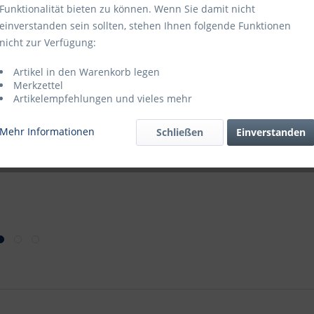
Funktionalität bieten zu können. Wenn Sie damit nicht
Katalogseite
einverstanden sein sollten, stehen Ihnen folgende Funktionen
Blätterkatal
nicht zur Verfügung:
Katalogseite
Artikel in den Warenkorb legen
Merkzettel
Artikelempfehlungen und vieles mehr
Mehr Informationen
Schließen
Einverstanden