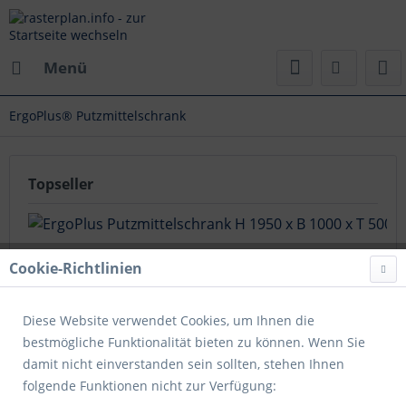
Menü
ErgoPlus® Putzmittelschrank
Topseller
Cookie-Richtlinien
Diese Website verwendet Cookies, um Ihnen die
bestmögliche Funktionalität bieten zu können. Wenn Sie
ErgoPlus Putzmittelschrank H 1950 x B 1000 x T 500 mm
damit nicht einverstanden sein sollten, stehen Ihnen
RAl 7035/5010. Vollblechtüren 4 Fachböden.
folgende Funktionen nicht zur Verfügung: