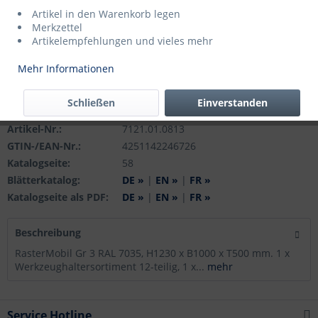
Artikel in den Warenkorb legen
Merkzettel
Artikelempfehlungen und vieles mehr
Mehr Informationen
Lieferzeit ca. 5 Tage
Merken
Schließen
Einverstanden
Artikel-Nr.:
7121.01.0813
GTIN-/EAN-Nr.:
4251142246726
Katalogseite:
58
Blätterkatalog:
DE »
|
EN »
|
FR »
Katalogseite als PDF:
DE »
|
EN »
|
FR »
Beschreibung
RasterMobil Gr 3 RAL 7035, H1230 x B1000 x T500 mm. 1 x
Werkzeughaltersortiment 12-teilig, 1 x...
mehr
Service Hotline