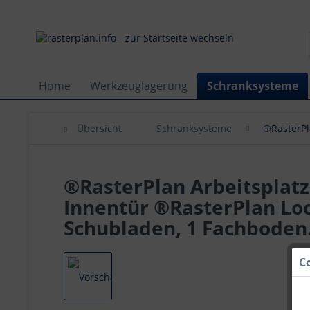
Home
Werkzeuglagerung
Schranksysteme
Übersicht
Schranksysteme
®RasterPl
®RasterPlan Arbeitsplatz
Innentür ®RasterPlan Loc
Schubladen, 1 Fachboden
C