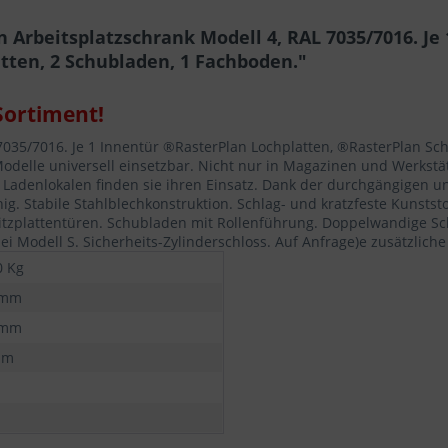
Arbeitsplatzschrank Modell 4, RAL 7035/7016. Je
atten, 2 Schubladen, 1 Fachboden."
Sortiment!
035/7016. Je 1 Innentür ®RasterPlan Lochplatten, ®RasterPlan Schl
elle universell einsetzbar. Nicht nur in Magazinen und Werkstät
Ladenlokalen finden sie ihren Einsatz. Dank der durchgängigen 
g. Stabile Stahlblechkonstruktion. Schlag- und kratzfeste Kunstst
litzplattentüren. Schubladen mit Rollenführung. Doppelwandige 
 Modell S. Sicherheits-Zylinderschloss. Auf Anfrage)e zusätzliche
0 Kg
 mm
 mm
mm