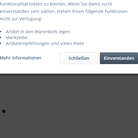
Funktionalität bieten zu können. Wenn Sie damit nicht
GTIN-/EAN-N
einverstanden sein sollten, stehen Ihnen folgende Funktionen
Katalogseite
nicht zur Verfügung:
Blätterkatal
Katalogseite
Artikel in den Warenkorb legen
Merkzettel
Artikelempfehlungen und vieles mehr
Mehr Informationen
Schließen
Einverstanden