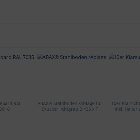
 Board RAL
ABAX® Stahlboden /Ablage für
10er Klarsich
/9010
Drucker lichtgrau B 435 x T
inkl. Halter
400 mm