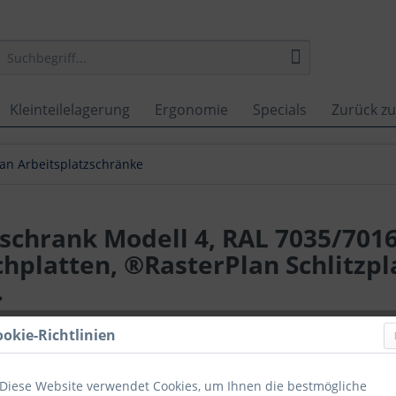
Kleinteilelagerung
Ergonomie
Specials
Zurück zu
an Arbeitsplatzschränke
schrank Modell 4, RAL 7035/7016.
hplatten, ®RasterPlan Schlitzpla
.
Lieferzeit
ookie-Richtlinien
Vergleich
Diese Website verwendet Cookies, um Ihnen die bestmögliche
Artikel-Nr.: