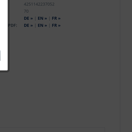
r.:
4251142237052
:
70
og:
DE »
|
EN »
|
FR »
 als PDF:
DE »
|
EN »
|
FR »