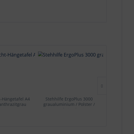
t-Hängetafel A4
Stehhilfe ErgoPlus 3000
Stehhilfe
 anthrazitgrau
graualuminium / Polster /
tiefschwarz 
Bezug beige braun.
beig