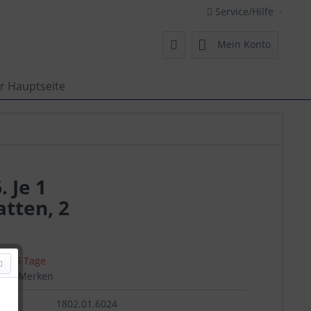
Service/Hilfe
Mein Konto
r Hauptseite
 Je 1
tten, 2
 ca. 5 Tage
en
Merken
1802.01.6024