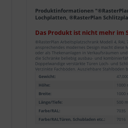
Produktinformationen "®RasterPlan 
Lochplatten, ®RasterPlan Schlitzpl
Das Produkt ist nicht mehr im 
®RasterPlan Arbeitsplatzschrank Modell 4, RAL 7
ansprechendes modernes Design macht diese Mod
oder als Thekenanlagen in Verkaufsräumen und 
die Schränke beliebig ausbau- und kombinierfähi
Doppelwandige verstärkte Türen Loch- und Sch
Verzinkte Fachböden. Ausziehbare Stahlböden bei
Gewicht:
47,00
Höhe:
1000
Breite:
1000
Länge/Tiefe:
500 
Farbe/RAL:
7035
Farbe/RALTüren, Schubladen etc.:
7016