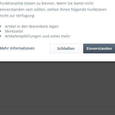
Funktionalität bieten zu können. Wenn Sie damit nicht
GTIN-/EAN-N
einverstanden sein sollten, stehen Ihnen folgende Funktionen
Katalogseite
nicht zur Verfügung:
Blätterkatal
Katalogseite
Artikel in den Warenkorb legen
Merkzettel
Artikelempfehlungen und vieles mehr
Mehr Informationen
Schließen
Einverstanden