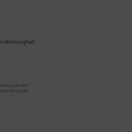
Werkzeughalter
kenende Länge
Alufarben