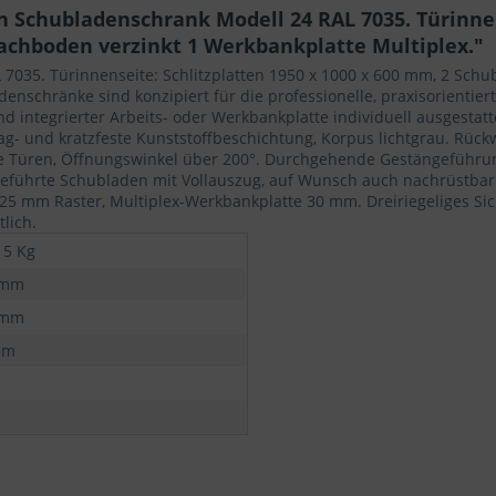
Schubladenschrank Modell 24 RAL 7035. Türinnens
chboden verzinkt 1 Werkbankplatte Multiplex."
7035. Türinnenseite: Schlitzplatten 1950 x 1000 x 600 mm, 2 Schu
enschränke sind konzipiert für die professionelle, praxisorienti
 integrierter Arbeits- oder Werkbankplatte individuell ausgestat
lag- und kratzfeste Kunststoffbeschichtung, Korpus lichtgrau. Rü
te Türen, Öffnungswinkel über 200°. Durchgehende Gestängeführu
pgeführte Schubladen mit Vollauszug, auf Wunsch auch nachrüstbar.
it 25 mm Raster, Multiplex-Werkbankplatte 30 mm. Dreiriegeliges Si
lich.
15 Kg
 mm
 mm
mm