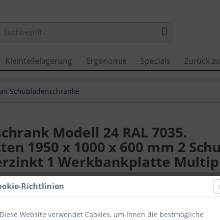
Kleinteilelagerung
Ergonomie
Specials
Zurück zu
lan Schubladenschränke
chrank Modell 24 RAL 7035.
atten 1950 x 1000 x 600 mm 2 Sch
rzinkt 1 Werkbankplatte Multip
Lieferzeit
ookie-Richtlinien
Vergleich
Diese Website verwendet Cookies, um Ihnen die bestmögliche
Artikel-Nr.: