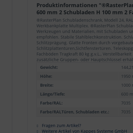
Produktinformationen "®RasterPlan 
600 mm 2 Schubladen H 100 mm 2 Fa
®RasterPlan Schubladenschrank, Modell 24, RAL 
Werkbankplatte Multiplex. ®RasterPlan Schublad
Werkzeugen und Materialien, mit Schubladen und
empfohlen. Stabile Stahlblechkonstruktion. Sch
Schlitzprägung. Glatte Fronten durch vorgebau
Schlitzplattentüren,Sichtfenstertüren. Telesko
Fachböden Tragkraft 80 kg g.v.L., Verstellbarke
zusätzliche Gruppen- oder Hauptschlüssel erhält
Gewicht:
144,2
Höhe:
1950
Breite:
1000
Länge/Tiefe:
600 
Farbe/RAL:
7035
Farbe/RALTüren, Schubladen etc.:
7035
Fragen zum Artikel?
Weitere Artikel von Kappes Systeme GmbH