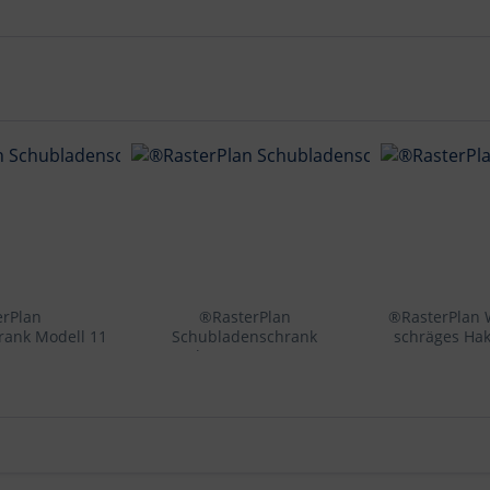
erPlan
®RasterPlan
®RasterPlan 
rank Modell 11
Schubladenschrank
schräges Ha
 /7016.
Leergehäuse 1950 x 1000 x
200 mm 
: Lochplatten
600 mm RAL 7035. Modell 10
x 600 mm, 2
Lochplattentüren.
 H 100 mm 3
verzinkt.