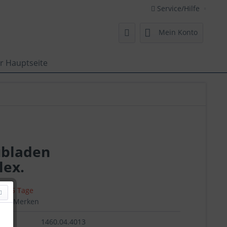
Service/Hilfe
Mein Konto
r Hauptseite
ubladen
lex.
 ca. 5 Tage
en
Merken
1460.04.4013