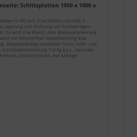
eite: Schlitzplatten 1950 x 1000 x
bladen H 100 mm, 2 Fachboden verzinkt, 1
erte Lagerung und Ordnung von hochwertigen
tet. Es wird eine Wand- oder Bodenverankerung
ckwand mit ®RasterPlan Systemlochung bzw.
ng. Doppelwandige verstärkte Türen. Loch- und
 Schubladenbelastung 110 kg g.v.L., verzinkte
cherheits-Zylinderschloss. Auf Anfrage