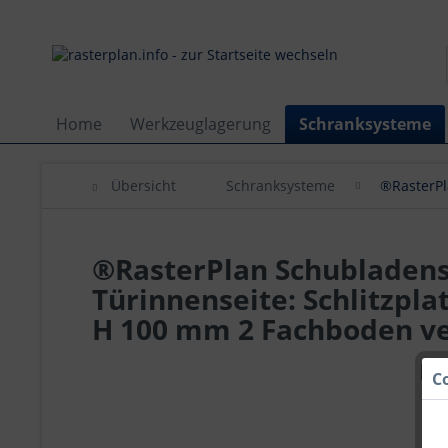
Home
Werkzeuglagerung
Schranksysteme
Übersicht
Schranksysteme
®RasterP
®RasterPlan Schubladens
Türinnenseite: Schlitzpl
H 100 mm 2 Fachboden ve
C