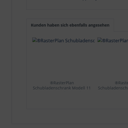
Kunden haben sich ebenfalls angesehen
®RasterPlan
®Rast
Schubladenschrank Modell 11
Schubladensch
RAL 7035. Türinnenseite:
RAL 7035
Lochplatten 1950 x 1000 x 600
Türinnenseite
mm, 2 Schubladen H 100 mm
1950 x 1000 
3 Fachböden verzinkt.
Schubladen
Fachböden 