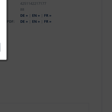
r.:
4251142217177
:
88
og:
DE »
|
EN »
|
FR »
 als PDF:
DE »
|
EN »
|
FR »