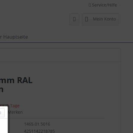
Service/Hilfe
Mein Konto
r Hauptseite
0 mm RAL
n
 ca. 5 Tage
en
Merken
1465.01.5016
r.:
4251142218785