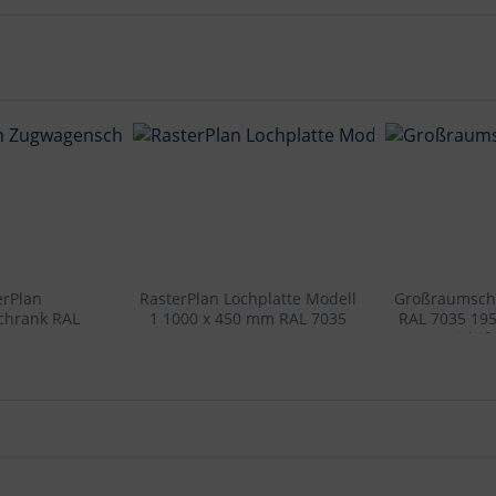
erPlan
RasterPlan Lochplatte Modell
Großraumschr
chrank RAL
1 1000 x 450 mm RAL 7035
RAL 7035 195
 x 1100 x 600
mm. Sichtf
e Lochplatte.
Schubladen m
Lagersichtkas
10 x Größe 3 
Grö