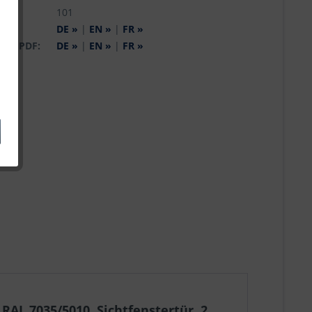
:
101
og:
DE »
|
EN »
|
FR »
 als PDF:
DE »
|
EN »
|
FR »
AL 7035/5010. Sichtfenstertür. 2