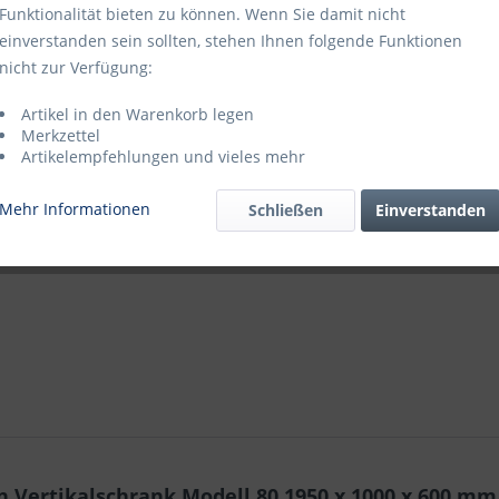
Funktionalität bieten zu können. Wenn Sie damit nicht
Katalogseite
einverstanden sein sollten, stehen Ihnen folgende Funktionen
Blätterkatal
nicht zur Verfügung:
Katalogseite
Artikel in den Warenkorb legen
Merkzettel
Artikelempfehlungen und vieles mehr
Mehr Informationen
Schließen
Einverstanden
Vertikalschrank Modell 80 1950 x 1000 x 600 mm R