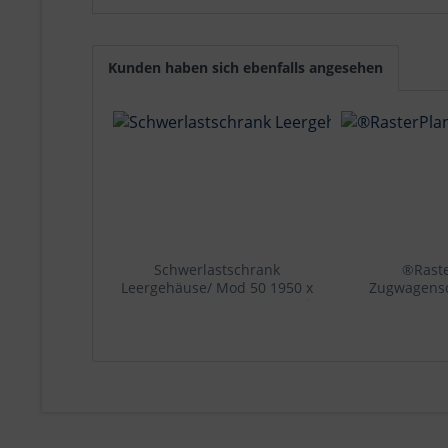
Kunden haben sich ebenfalls angesehen
Schwerlastschrank
®Rast
Leergehäuse/ Mod 50 1950 x
Zugwagens
1000 x 600 mm RAL 7035. Mit
7035/7016 2000
Mitteltrennwand
mm. 2 Auszüg
Türinnenseite: ®RasterPlan
Lochplatte