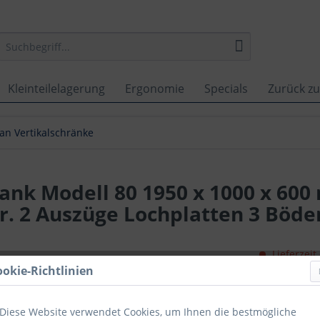
Kleinteilelagerung
Ergonomie
Specials
Zurück zu
an Vertikalschränke
ank Modell 80 1950 x 1000 x 60
ür. 2 Auszüge Lochplatten 3 Böde
Lieferzeit
ookie-Richtlinien
Vergleich
Artikel-Nr.:
Diese Website verwendet Cookies, um Ihnen die bestmögliche
GTIN-/EAN-N