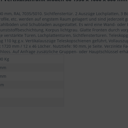
600 mm, RAL 7035/5010. Sichtfenstertür. 2 Auszüge Lochplatten, 3 
ile, etc. werden auf engstem Raum gelagert und sind jederzeit gr
tahlböden und Schubladen ausgestattet. Es wird eine Wand- oder
Kunststoffbeschichtung, Korpus lichtgrau. Glatte Fronten durch vo
erstärkte Türen, Lochplattentüren, Sichtfenstertüren. Teleskopg
110 kg g.v. Vertikalauszüge Teleskopschienen geführt, Vollauszug
 1720 mm / 12 x 46 Löcher. Nutztiefe: 90 mm, je Seite. Verzinkte Fa
chloss. Auf Anfrage zusätzliche Gruppen- oder Hauptschlüssel erhäl
00 Kg
 mm
 mm
mm