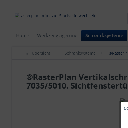
Home
Werkzeuglagerung
Schranksysteme
Übersicht
Schranksysteme
®RasterPl
®RasterPlan Vertikalschr
7035/5010. Sichtfenstert
C