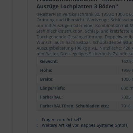
Auszüge Lochplatten 3 Böden"
®RasterPlan Vertikalschrank 80, 1950 x 1000 x 
Ordnung und Übersicht. Werkzeuge, Schlüsselprof
nur mit Auszügen oder einer Kombination mit S
Stahlblechkonstruktion. Schlag- und kratzfeste 
Durchgehende Gestängeführung. Doppelwandige v
Wunsch, auch nachrüstbar. Schubladenbelastung 
Auszugsbelastung 100 kg g.v.L. Nutzfläche: 428 x
mm Raster, Dreiriegeliges Sicherheits-Zylinders
Gewicht:
162,5
Höhe:
1950
Breite:
1000
Länge/Tiefe:
600 
Farbe/RAL:
7035
Farbe/RALTüren, Schubladen etc.:
7016
Fragen zum Artikel?
Weitere Artikel von Kappes Systeme GmbH