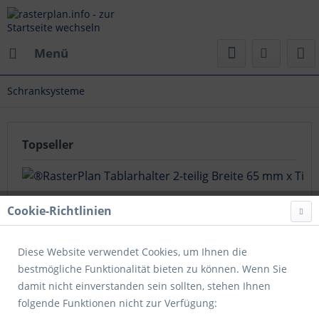
Menü
Schranksysteme
Topseller
Cookie-Richtlinien
Diese Website verwendet Cookies, um Ihnen die
bestmögliche Funktionalität bieten zu können. Wenn Sie
®RasterPlan Tablarhalter 2-teilig Breite 65 mm x Tiefe
damit nicht einverstanden sein sollten, stehen Ihnen
310 mm x Höhe 115 mm RAL 7035 - Lichtgrau
folgende Funktionen nicht zur Verfügung: