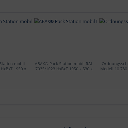
Station mobil
ABAX® Pack Station mobil RAL
Ordnungsschr
 HxBxT 1950 x
7035/1023 HxBxT 1950 x 530 x
Modell 10 780
590 mm
590 mm
RAL 7035. 
ver