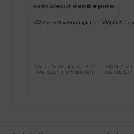
Kunden haben sich ebenfalls angesehen
®RasterPlan Kombiplatte Set 3
ABAX® Clean 
RAL 7035. 1 x Kombiplatte H
RAL 7035/5010
450 x B 1500 mm 8 x
530 x 
Lagersichtkästen Größe 7 12 x
Lagersichtkästen Größe 8 1 x
Werkzeughaltersortiment 12-
teilig.