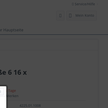
Service/Hilfe
Mein Konto
ur Hauptseite
e 6 16 x
 ca. 5 Tage
en
Merken
4225.01.1008