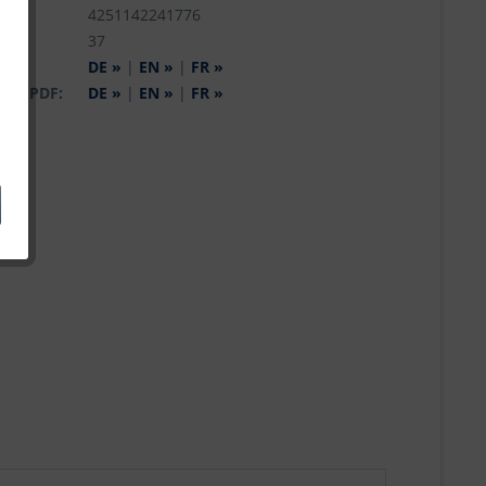
r.:
4251142241776
:
37
og:
DE »
|
EN »
|
FR »
 als PDF:
DE »
|
EN »
|
FR »