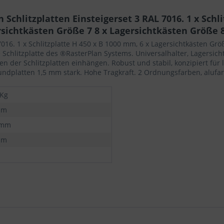
chlitzplatten Einsteigerset 3 RAL 7016. 1 x Schli
rsichtkästen Größe 7 8 x Lagersichtkästen Größe 8
7016. 1 x Schlitzplatte H 450 x B 1000 mm, 6 x Lagersichtkästen Größ
Schlitzplatte des ®RasterPlan Systems. Universalhalter, Lagersich
en der Schlitzplatten einhängen. Robust und stabil, konzipiert für 
undplatten 1,5 mm stark. Hohe Tragkraft. 2 Ordnungsfarben, alufa
 Kg
mm
 mm
mm