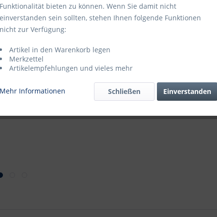
Funktionalität bieten zu können. Wenn Sie damit nicht
GTIN-/EAN-N
einverstanden sein sollten, stehen Ihnen folgende Funktionen
Katalogseite
nicht zur Verfügung:
Blätterkatal
Katalogseite
Artikel in den Warenkorb legen
Merkzettel
Artikelempfehlungen und vieles mehr
Mehr Informationen
Schließen
Einverstanden