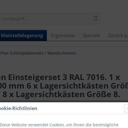
Kleinteilelagerung
Ergonomie
Specials
Zurück z
Plan Schlitzplattensets / Wandschienen
n Einsteigerset 3 RAL 7016. 1 x
000 mm 6 x Lagersichtkästen Größ
 8 x Lagersichtkästen Größe 8.
Lieferzeit
ookie-Richtlinien
Vergleich
Diese Website verwendet Cookies, um Ihnen die bestmögliche
Artikel-Nr.: