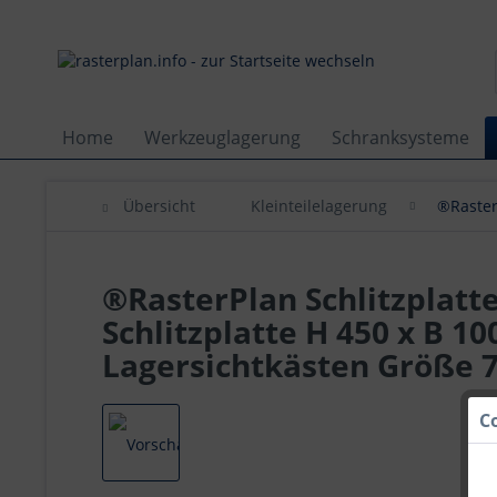
Home
Werkzeuglagerung
Schranksysteme
Übersicht
Kleinteilelagerung
®Raster
®RasterPlan Schlitzplatte
Schlitzplatte H 450 x B 1
Lagersichtkästen Größe 7
C