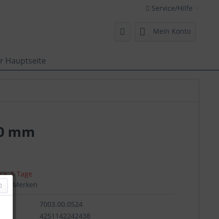
Service/Hilfe
Mein Konto
r Hauptseite
40 mm
 ca. 5 Tage
en
Merken
7003.00.0524
r.:
4251142242438