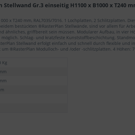
Stellwand Gr.3 einseitig H1100 x B1000 x T240 m
1000 x T240 mm, RAL7035/7016. 1 Lochplatten, 2 Schlitzplatten. Di
beidem bestückten ®RasterPlan Stellwände, sind vor allem für Arb
nd ähnliches, griffbereit sein müssen. Modularer Aufbau, in vier 
möglich. Schlag- und kratzfeste Kunststoffbeschichtung. Standmodu
erPlan Stellwand erfolgt einfach und schnell durch flexible und 
t um ®RasterPlan Modulloch- und /oder -schlitzplatten. 4 Höhen
0 Kg
 mm
 mm
mm