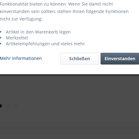
Funktionalität bieten zu können. Wenn Sie damit nicht
Katalogseite
einverstanden sein sollten, stehen Ihnen folgende Funktionen
Blätterkatal
nicht zur Verfügung:
Katalogseite
Artikel in den Warenkorb legen
Merkzettel
Artikelempfehlungen und vieles mehr
Mehr Informationen
Schließen
Einverstanden