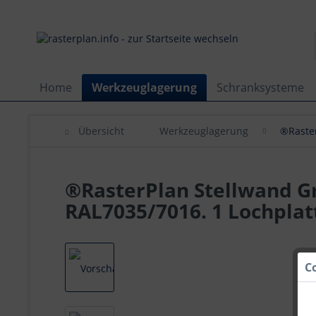
Home
Werkzeuglagerung
Schranksysteme
Übersicht
Werkzeuglagerung
®Raste
®RasterPlan Stellwand Gr
RAL7035/7016. 1 Lochplatt
C