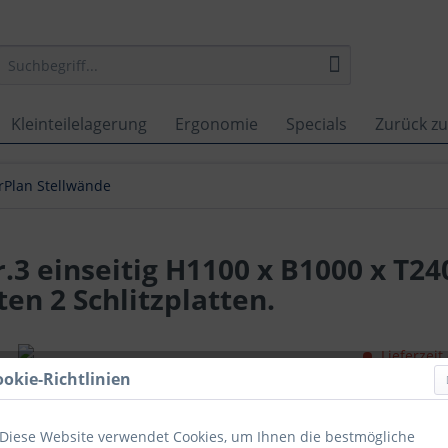
Kleinteilelagerung
Ergonomie
Specials
Zurück zu
rPlan Stellwände
.3 einseitig H1100 x B1000 x T2
en 2 Schlitzplatten.
Lieferzeit
ookie-Richtlinien
Vergleich
Artikel-Nr.:
Diese Website verwendet Cookies, um Ihnen die bestmögliche
GTIN-/EAN-N