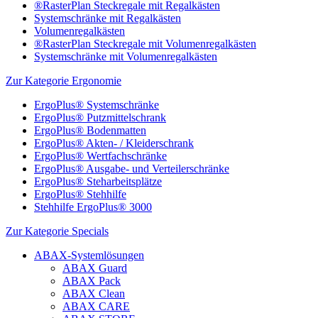
®RasterPlan Steckregale mit Regalkästen
Systemschränke mit Regalkästen
Volumenregalkästen
®RasterPlan Steckregale mit Volumenregalkästen
Systemschränke mit Volumenregalkästen
Zur Kategorie Ergonomie
ErgoPlus® Systemschränke
ErgoPlus® Putzmittelschrank
ErgoPlus® Bodenmatten
ErgoPlus® Akten- / Kleiderschrank
ErgoPlus® Wertfachschränke
ErgoPlus® Ausgabe- und Verteilerschränke
ErgoPlus® Steharbeitsplätze
ErgoPlus® Stehhilfe
Stehhilfe ErgoPlus® 3000
Zur Kategorie Specials
ABAX-Systemlösungen
ABAX Guard
ABAX Pack
ABAX Clean
ABAX CARE