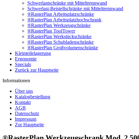
Schwerlastschränke mit Mitteltrennwand
Schwerlast-Beistellschränke mit Mitteltrennwand
®RasterPlan Arbeitsplatzschränke
®RasterPlan Arbeitsplatzhochschrank
®RasterPlan Werkzeugschränke
®RasterPlan ToolTower
®RasterPlan Werkstückschränke
®RasterPlan Schubladenschränke
®RasterPlan Großvolumenschränke
Kleinteilelagerung
Ergonomie
Specials
Zurück zur Hauptseite
Informationen
Über uns
Katalogbestellung
Kontakt
AGB
Datenschutz
Impressum
Zur Hauptseite
®RasterPlan Werkzeugschrank Mod. 2 500,