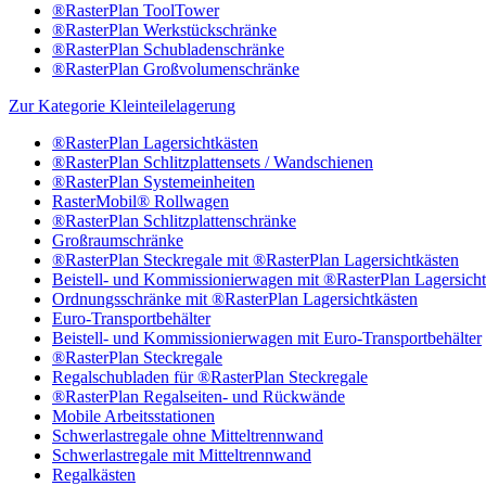
®RasterPlan ToolTower
®RasterPlan Werkstückschränke
®RasterPlan Schubladenschränke
®RasterPlan Großvolumenschränke
Zur Kategorie Kleinteilelagerung
®RasterPlan Lagersichtkästen
®RasterPlan Schlitzplattensets / Wandschienen
®RasterPlan Systemeinheiten
RasterMobil® Rollwagen
®RasterPlan Schlitzplattenschränke
Großraumschränke
®RasterPlan Steckregale mit ®RasterPlan Lagersichtkästen
Beistell- und Kommissionierwagen mit ®RasterPlan Lagersicht
Ordnungsschränke mit ®RasterPlan Lagersichtkästen
Euro-Transportbehälter
Beistell- und Kommissionierwagen mit Euro-Transportbehälter
®RasterPlan Steckregale
Regalschubladen für ®RasterPlan Steckregale
®RasterPlan Regalseiten- und Rückwände
Mobile Arbeitsstationen
Schwerlastregale ohne Mitteltrennwand
Schwerlastregale mit Mitteltrennwand
Regalkästen