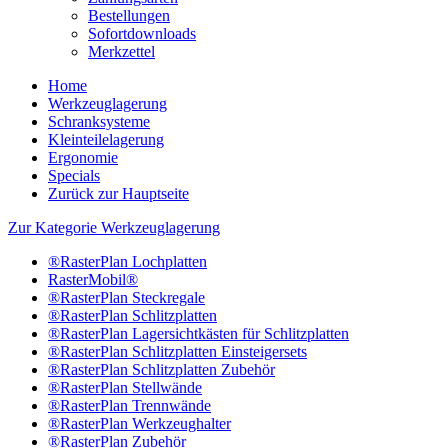
Bestellungen
Sofortdownloads
Merkzettel
Home
Werkzeuglagerung
Schranksysteme
Kleinteilelagerung
Ergonomie
Specials
Zurück zur Hauptseite
Zur Kategorie Werkzeuglagerung
®RasterPlan Lochplatten
RasterMobil®
®RasterPlan Steckregale
®RasterPlan Schlitzplatten
®RasterPlan Lagersichtkästen für Schlitzplatten
®RasterPlan Schlitzplatten Einsteigersets
®RasterPlan Schlitzplatten Zubehör
®RasterPlan Stellwände
®RasterPlan Trennwände
®RasterPlan Werkzeughalter
®RasterPlan Zubehör