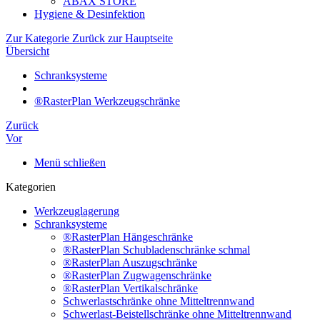
ABAX STORE
Hygiene & Desinfektion
Zur Kategorie Zurück zur Hauptseite
Übersicht
Schranksysteme
®RasterPlan Werkzeugschränke
Zurück
Vor
Menü schließen
Kategorien
Werkzeuglagerung
Schranksysteme
®RasterPlan Hängeschränke
®RasterPlan Schubladenschränke schmal
®RasterPlan Auszugschränke
®RasterPlan Zugwagenschränke
®RasterPlan Vertikalschränke
Schwerlastschränke ohne Mitteltrennwand
Schwerlast-Beistellschränke ohne Mitteltrennwand