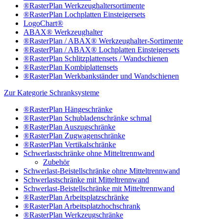
®RasterPlan Werkzeughaltersortimente
®RasterPlan Lochplatten Einsteigersets
LogoChart®
ABAX® Werkzeughalter
®RasterPlan / ABAX® Werkzeughalter-Sortimente
®RasterPlan / ABAX® Lochplatten Einsteigersets
®RasterPlan Schlitzplattensets / Wandschienen
®RasterPlan Kombiplattensets
®RasterPlan Werkbankständer und Wandschienen
Zur Kategorie Schranksysteme
®RasterPlan Hängeschränke
®RasterPlan Schubladenschränke schmal
®RasterPlan Auszugschränke
®RasterPlan Zugwagenschränke
®RasterPlan Vertikalschränke
Schwerlastschränke ohne Mitteltrennwand
Zubehör
Schwerlast-Beistellschränke ohne Mitteltrennwand
Schwerlastschränke mit Mitteltrennwand
Schwerlast-Beistellschränke mit Mitteltrennwand
®RasterPlan Arbeitsplatzschränke
®RasterPlan Arbeitsplatzhochschrank
®RasterPlan Werkzeugschränke