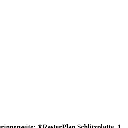
nnenseite: ®RasterPlan Schlitzplatte, 1